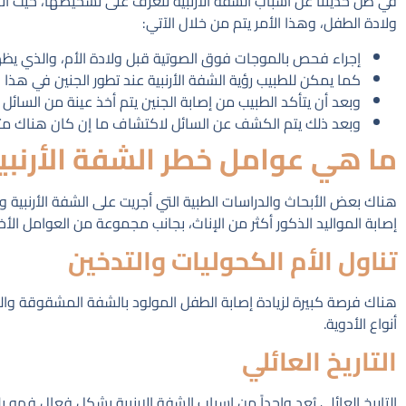
في ظل حديثنا عن اسباب الشفة الارنبية نتعرف على تشخيصها، حيث أن
ولادة الطفل، وهذا الأمر يتم من خلال الآتي:
إجراء فحص بالموجات فوق الصوتية قبل ولادة الأم، والذي يظه
كما يمكن للطبيب رؤية الشفة الأرنبية عند تطور الجنين في هذا 
وبعد أن يتأكد الطبيب من إصابة الجنين يتم أخذ عينة من السائل 
وبعد ذلك يتم الكشف عن السائل لاكتشاف ما إن كان هناك متلاز
ما هي عوامل خطر الشفة الأرنبي
إصابة المواليد الذكور أكثر من الإناث، بجانب مجموعة من العوامل الأخ
تناول الأم الكحوليات والتدخين
هناك فرصة كبيرة لزيادة إصابة الطفل المولود بالشفة المشقوقة وا
أنواع الأدوية.
التاريخ العائلي
التاريخ العائلي يُعد واحداً من اسباب الشفة الارنبية بشكل فعال فهو 