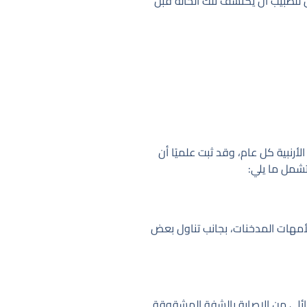
 للطبيب أن يكتشف تلك الحالة قبل
 كل 700 طفل مولود يصاب منهم واحد بالشفة الأرنبية كل عام، وقد ثبت علميًا أن
تشمل ما يلي:
أمهات المدخنات، بجانب تناول بعض
 عائلي من الإصابة بالشفة المشقوقة