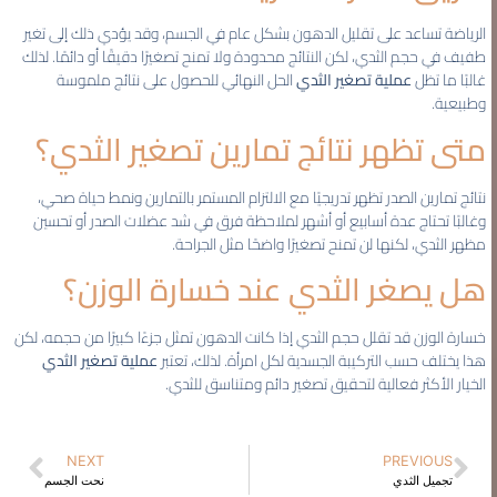
الرياضة تساعد على تقليل الدهون بشكل عام في الجسم، وقد يؤدي ذلك إلى تغير
طفيف في حجم الثدي، لكن النتائج محدودة ولا تمنح تصغيرًا دقيقًا أو دائمًا. لذلك
غالبًا ما تظل
عملية تصغير الثدي
الحل النهائي للحصول على نتائج ملموسة
وطبيعية.
متى تظهر نتائج تمارين تصغير الثدي؟
نتائج تمارين الصدر تظهر تدريجيًا مع الالتزام المستمر بالتمارين ونمط حياة صحي،
وغالبًا تحتاج عدة أسابيع أو أشهر لملاحظة فرق في شد عضلات الصدر أو تحسين
مظهر الثدي، لكنها لن تمنح تصغيرًا واضحًا مثل الجراحة.
هل يصغر الثدي عند خسارة الوزن؟
خسارة الوزن قد تقلل حجم الثدي إذا كانت الدهون تمثل جزءًا كبيرًا من حجمه، لكن
هذا يختلف حسب التركيبة الجسدية لكل امرأة. لذلك، تعتبر
عملية تصغير الثدي
الخيار الأكثر فعالية لتحقيق تصغير دائم ومتناسق للثدي.
NEXT
PREVIOUS
تجميل الثدي
نحت الجسم