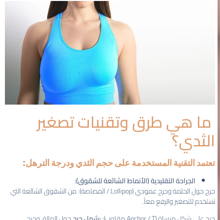
ما هي طرق وتقنيات تصغير
الثدي؟
تعتمد التقنية المستخدمة على حجم الثدي ودرجة الترهل:
الجراحة التقليدية (الأنماط الشائعة للشقوق):
جرح حول الحلمة وجرح عمودي (Lollipop / المصاصة): من الشقوق الشائعة التي
تستخدم للتصغير والرفع معاً.
جرح على شكل مرساة (Anchor / T مقلوب): ي
شمل جرح
حول الهالة، وجرح