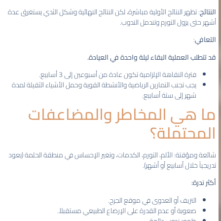
النتائج
: تظهر النتائج الأولية مباشرة، لكن النتائج النهائية وشكل الثدي يستغرق عدة
أشهر حتى يزول التورم وتندمل الندوب.
التعافي
:
قد تتطلب العملية البقاء ليلة واحدة في العيادة.
فترة النقاهة الإلزامية تكون عادة من أسبوعين إلى 3 أسابيع.
يجب تجنب التمارين الرياضية والأنشطة القوية وحمل الأشياء الثقيلة لمدة
شهر إلى ستة أسابيع.
ما هي المخاطر والمضاعفات
المحتملة؟
شائعة ومؤقتة: الألم، التورم، الكدمات، وتغير الإحساس في منطقة الحلمة (يعود
تدريجياً خلال أسابيع أو أشهر).
أكثر ندرة:
النزيف أو العدوى في موقع الجرح.
صعوبة أو عدم القدرة على الإرضاع الطبيعي مستقبلاً.
ظهور ندوب دائمة.