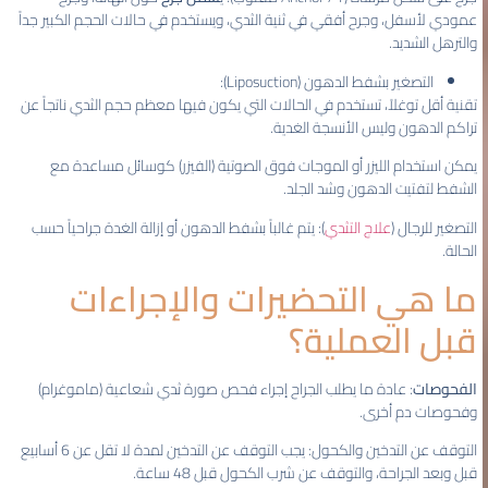
عمودي لأسفل، وجرح أفقي في ثنية الثدي، ويستخدم في حالات الحجم الكبير جداً
والترهل الشديد.
التصغير بشفط الدهون (Liposuction):
تقنية أقل توغلاً، تستخدم في الحالات التي يكون فيها معظم حجم الثدي ناتجاً عن
تراكم الدهون وليس الأنسجة الغدية.
يمكن استخدام الليزر أو الموجات فوق الصوتية (الفيزر) كوسائل مساعدة مع
الشفط لتفتيت الدهون وشد الجلد.
التصغير للرجال (
علاج التثدي
): يتم غالباً بشفط الدهون أو إزالة الغدة جراحياً حسب
الحالة.
ما هي التحضيرات والإجراءات
قبل العملية؟
الفحوصات
: عادة ما يطلب الجراح إجراء فحص صورة ثدي شعاعية (ماموغرام)
وفحوصات دم أخرى.
التوقف عن التدخين والكحول: يجب التوقف عن التدخين لمدة لا تقل عن 6 أسابيع
قبل وبعد الجراحة، والتوقف عن شرب الكحول قبل 48 ساعة.