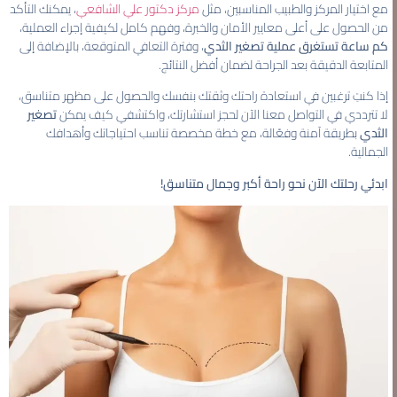
مع اختيار المركز والطبيب المناسبين، مثل
مركز دكتور علي الشافعي
، يمكنك التأكد
من الحصول على أعلى معايير الأمان والخبرة، وفهم كامل لكيفية إجراء العملية،
كم ساعة تستغرق عملية تصغير الثدي
، وفترة التعافي المتوقعة، بالإضافة إلى
المتابعة الدقيقة بعد الجراحة لضمان أفضل النتائج.
إذا كنتِ ترغبين في استعادة راحتك وثقتك بنفسك والحصول على مظهر متناسق،
لا تترددي في التواصل معنا الآن لحجز استشارتك، واكتشفي كيف يمكن
تصغير
الثدي
بطريقة آمنة وفعّالة، مع خطة مخصصة تناسب احتياجاتك وأهدافك
الجمالية.
ابدئي رحلتك الآن نحو راحة أكبر وجمال متناسق!