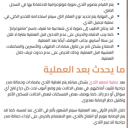
يتم القيام بتصوير الثدي صورة فوتوغرافية للاحتفاظ بها في السجل
الطبي.
في النهاية يتم تحديد نوع العقار التي سيتم استخدامه للتخدير الكلي في
عملية تجميل الثدي.
قد يحتاج الطبيب إلى صورة ثدي شعاعية ما تعرف باسم “ماموغرام”.
كما يجب الانتباه والحرص على عدم التدخين قبل العملية بفترة لا تقل
عن ستة أسابيع، بجانب التوقف أيضًا بعد العملية.
الامتناع بشكل تام عن تناول مضادات الالتهاب والأسبرين والمكملات
العشبية قبل العملية، وذلك للحرص على عدم حدوث نزيف خلال
العملية.
ما يحدث بعد العملية
بعد
عملية تصغير الثدي
بشكل مباشر يتم تغطية الثدي بضمادات وحمالة صدر
جراحية لتثبيت أماكنهم، في بعض الحالات يتم وضع أنبوب تحت كل ذراع لنزح أي
سوائل أو دم زائد، كما يوصف بعض المسكنات لبعض الحالات لتسكين الألم
وتقليل خطر الإصابة بعدوى.
خلال الأيام الأولى بعد العملية سيتم الشعور بألم في الثدي عند لمسه، كما قد
يتم الإصابة بتورم أو انتفاخ بالثدي، مع الاهتمام بالحرص على ارتداء حمالة صدر
جراحية لتدعيم الثدي.