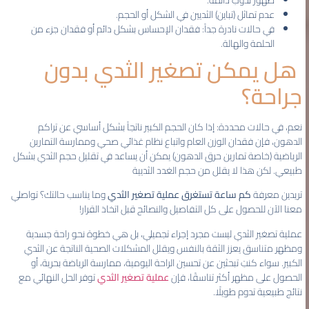
عدم تماثل (تباين) الثديين في الشكل أو الحجم.
في حالات نادرة جداً: فقدان الإحساس بشكل دائم أو فقدان جزء من
الحلمة والهالة.
هل يمكن تصغير الثدي بدون
جراحة؟
نعم، في حالات محددة: إذا كان الحجم الكبير ناتجاً بشكل أساسي عن تراكم
الدهون، فإن فقدان الوزن العام واتباع نظام غذائي صحي وممارسة التمارين
الرياضية (خاصة تمارين حرق الدهون) يمكن أن يساعد في تقليل حجم الثدي بشكل
طبيعي. لكن هذا لا يقلل من حجم الغدد الثديية
تريدين معرفة
كم ساعة تستغرق عملية تصغير الثدي
وما يناسب حالتك؟ تواصلي
معنا الآن للحصول على كل التفاصيل والنصائح قبل اتخاذ القرار!
عملية تصغير الثدي ليست مجرد إجراء تجميلي، بل هي خطوة نحو راحة جسدية
ومظهر متناسق يعزز الثقة بالنفس ويقلل المشكلات الصحية الناتجة عن الثدي
الكبير. سواء كنتِ تبحثين عن تحسين الراحة اليومية، ممارسة الرياضة بحرية، أو
الحصول على مظهر أكثر تناسقًا، فإن
عملية تصغير الثدي
توفر الحل النهائي مع
نتائج طبيعية تدوم طويلًا.