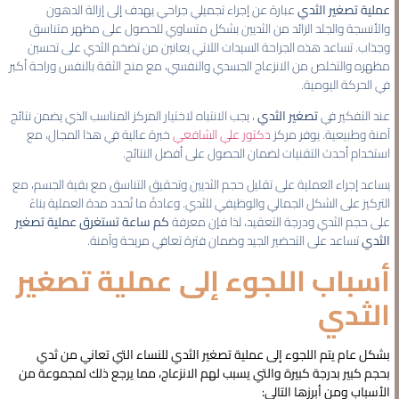
عملية تصغير الثدي
عبارة عن إجراء تجميلي جراحي يهدف إلى إزالة الدهون
والأنسجة والجلد الزائد من الثديين بشكل متساوي للحصول على مظهر متناسق
وجذاب. تساعد هذه الجراحة السيدات اللاتي يعانين من تضخم الثدي على تحسين
مظهره والتخلص من الانزعاج الجسدي والنفسي، مع منح الثقة بالنفس وراحة أكبر
في الحركة اليومية.
عند التفكير في
تصغير الثدي
، يجب الانتباه لاختيار المركز المناسب الذي يضمن نتائج
آمنة وطبيعية. يوفر مركز
دكتور علي الشافعي
خبرة عالية في هذا المجال، مع
استخدام أحدث التقنيات لضمان الحصول على أفضل النتائج.
يساعد إجراء العملية على تقليل حجم الثديين وتحقيق التناسق مع بقية الجسم، مع
التركيز على الشكل الجمالي والوظيفي للثدي. وعادةً ما تُحدد مدة العملية بناءً
على حجم الثدي ودرجة التعقيد، لذا فإن معرفة
كم ساعة تستغرق عملية تصغير
الثدي
تساعد على التحضير الجيد وضمان فترة تعافي مريحة وآمنة.
أسباب اللجوء إلى عملية تصغير
الثدي
بشكل عام يتم اللجوء إلى عملية
تصغير الثدي
للنساء التي تعاني من ثدي
بحجم كبير بدرجة كبيرة والتي يسبب لهم الانزعاج، مما يرجع ذلك لمجموعة من
الأسباب ومن أبرزها التالي: