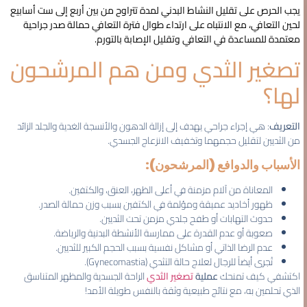
يجب الحرص على تقليل النشاط البدني لمدة تتراوح من بين أربع إلى ست أسابيع
لحين التعافي، مع الانتباه على ارتداء طوال فترة التعافي حمالة صدر جراحية
معتمدة للمساعدة في التعافي وتقليل الإصابة بالتورم.
تصغير الثدي ومن هم المرشحون
لها؟
التعريف
: هي إجراء جراحي يهدف إلى إزالة الدهون والأنسجة الغدية والجلد الزائد
من الثديين لتقليل حجمهما وتخفيف الانزعاج الجسدي.
الأسباب والدوافع (المرشحون):
المعاناة من آلام مزمنة في أعلى الظهر، العنق، والكتفين.
ظهور أخاديد عميقة ومؤلمة في الكتفين بسبب وزن حمالة الصدر.
حدوث التهابات أو طفح جلدي مزمن تحت الثديين.
صعوبة أو عدم القدرة على ممارسة الأنشطة البدنية والرياضة.
عدم الرضا الذاتي أو مشاكل نفسية بسبب الحجم الكبير للثديين.
تُجرى أيضاً للرجال لعلاج حالة التثدي (Gynecomastia).
اكتشفي كيف تمنحك
عملية
تصغير الثدي
الراحة الجسدية والمظهر المتناسق
الذي تحلمين به، مع نتائج طبيعية وثقة بالنفس طويلة الأمد!