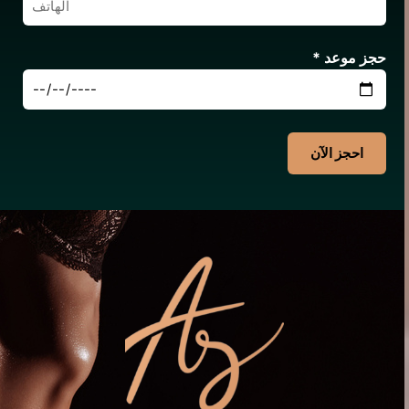
حجز موعد *