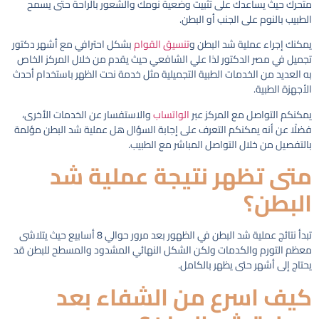
متحرك حيث يساعدك على تثبيت وضعية نومك والشعور بالراحة حتى يسمح
الطبيب بالنوم على الجنب أو البطن.
يمكنك إجراء عملية شد البطن و
تنسيق القوام
بشكل احترافي مع أشهر دكتور
تجميل في مصر الدكتور لذا علي الشافعي حيث يقدم من خلال المركز الخاص
به العديد من الخدمات الطبية التجميلية مثل خدمة نحت الظهر باستخدام أحدث
الأجهزة الطبية.
يمكنكم التواصل مع المركز عبر
الواتساب
والاستفسار عن الخدمات الأخرى،
فضلًا عن أنه يمكنكم التعرف على إجابة السؤال هل عملية شد البطن مؤلمة
بالتفصيل من خلال التواصل المباشر مع الطبيب.
متى تظهر نتيجة عملية شد
البطن؟
تبدأ نتائج عملية شد البطن في الظهور بعد مرور حوالي 8 أسابيع حيث يتلاشى
معظم التورم والكدمات ولكن الشكل النهائي المشدود والمسطح للبطن قد
يحتاج إلى أشهر حتى يظهر بالكامل.
كيف اسرع من الشفاء بعد