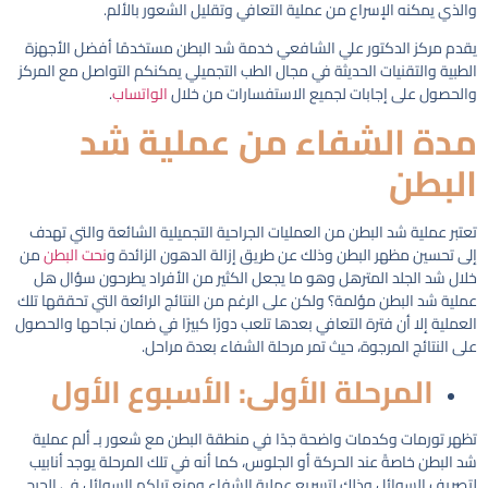
والذي يمكنه الإسراع من عملية التعافي وتقليل الشعور بالألم.
يقدم مركز الدكتور علي الشافعي خدمة شد البطن
مستخدمًا أفضل الأجهزة
الطبية والتقنيات الحديثة في مجال الطب التجميلي يمكنكم التواصل مع المركز
والحصول على إجابات لجميع الاستفسارات من خلال
الواتساب
.
مدة الشفاء من عملية شد
البطن
تعتبر عملية شد البطن من العمليات الجراحية التجميلية الشائعة والتي تهدف
إلى تحسين مظهر البطن وذلك عن طريق إزالة الدهون الزائدة و
نحت البطن
من
خلال شد الجلد المترهل وهو ما يجعل الكثير من الأفراد يطرحون سؤال هل
عملية شد البطن مؤلمة؟ ولكن على الرغم من النتائج الرائعة التي تحققها تلك
العملية إلا أن فترة التعافي بعدها تلعب دورًا كبيرًا في ضمان نجاحها والحصول
على النتائج المرجوة، حيث تمر مرحلة الشفاء بعدة مراحل.
المرحلة الأولى: الأسبوع الأول
تظهر تورمات وكدمات واضحة جدًا في منطقة البطن مع شعور بـ ألم عملية
شد البطن
خاصةً عند الحركة أو الجلوس، كما أنه في تلك المرحلة يوجد أنابيب
لتصريف السوائل وذلك لتسريع عملية الشفاء ومنع تراكم السوائل في الجرح.