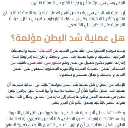
البطن وهل هي مؤلمة أم وغيرها الكثير من الأسئلة الأخرى.
إن عملية شد البطن هي واحدة من أشهر العمليات الجراحية الآمنة تمامًا والتي
تشتهر بنتائجها الدقيقة ولكن يجب عليك اختيار طبيب ماهر في مجال الجراحة
التجميلية مثل الدكتور علي الشافعي.
هل عملية شد البطن مؤلمة؟
يقدم موقع الدكتور علي الشافعي العديد من
الخدمات
الطبية والعمليات
الجراحية التجميلية ومنها عملية شد البطن وغيرها والتي يتم إجراؤها تحت
إشراف اشهر دكتور تجميل في مصر وهو
دكتور علي الشافعي
، ناهيك عن
استخدام أفضل التقنيات الحديثة والأجهزة المتطورة للحصول على أفضل
النتائج والاستمتاع ببطن مسطح و مشدود.
للإجابة عن السؤال هل عملية شد البطن مؤلمة؟ عليك في البداية معرفة أن
عملية شد البطن شأنها شأن أي عملية جراحية وأنها تحدث شق جراحي ليس
صغير في منطقة البطن وهو ما يحتاج إلى فترة من التعافي وخلال تلك الفترة
سوف تشعر بالتأكيد ببعض الألم لأن الجرح يلتئم.
يمكنك التغلب على ألم عملية شد البطن
بنسبة كبيرة من خلال تناول الأدوية
والمسكنات تحت إشراف الطبيب المختص، كما أنه من الضروري ارتداء المشد
الطبي بشكل منتظم دون أي تهاون للحد من الشعور بالألم مع ضرورة المشي