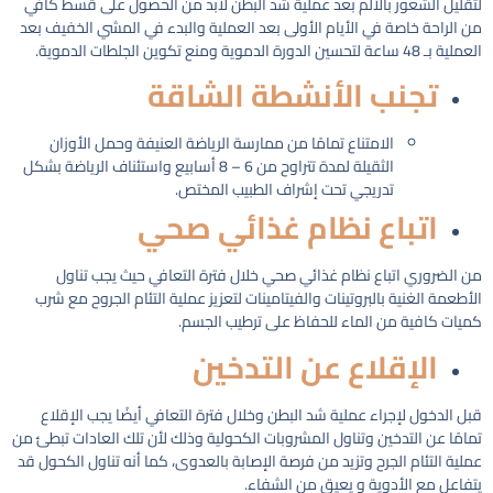
لتقليل الشعور بالألم بعد عملية شد البطن لابد من الحصول على قسط كافي
من الراحة خاصة في الأيام الأولى بعد العملية والبدء في المشي الخفيف بعد
العملية بـ 48 ساعة لتحسين الدورة الدموية ومنع تكوين الجلطات الدموية.
تجنب الأنشطة الشاقة
الامتناع تمامًا من ممارسة الرياضة العنيفة وحمل الأوزان
الثقيلة لمدة تتراوح من 6 – 8 أسابيع واستئناف الرياضة بشكل
تدريجي تحت إشراف الطبيب المختص.
اتباع نظام غذائي صحي
من الضروري اتباع نظام غذائي صحي خلال فترة التعافي حيث يجب تناول
الأطعمة الغنية بالبروتينات والفيتامينات لتعزيز عملية التئام الجروح مع شرب
كميات كافية من الماء للحفاظ على ترطيب الجسم.
الإقلاع عن التدخين
قبل الدخول لإجراء عملية شد البطن وخلال فترة التعافي أيضًا يجب الإقلاع
تمامًا عن التدخين وتناول المشروبات الكحولية وذلك لأن تلك العادات تبطئ من
عملية التئام الجرح وتزيد من فرصة الإصابة بالعدوى، كما أنه تناول الكحول قد
يتفاعل مع الأدوية و يعيق من الشفاء.